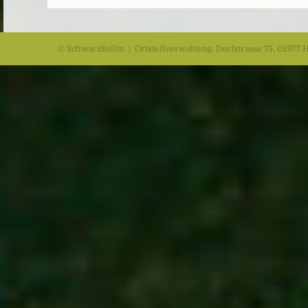
© Schwarzkollm | Ortsteilverwaltung, Dorfstrasse 75, 02977