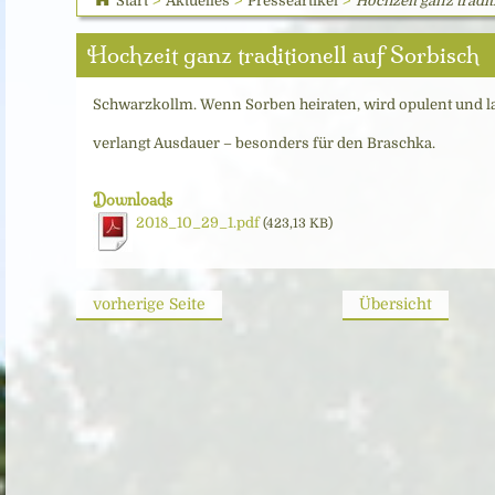
Start
>
Aktuelles
>
Presseartikel
>
Hochzeit ganz tradit
Hochzeit ganz traditionell auf Sorbisch
Schwarzkollm. Wenn Sorben heiraten, wird opulent und lan
verlangt Ausdauer – besonders für den Braschka.
Downloads
2018_10_29_1.pdf
(423,13 KB)
vorherige Seite
Übersicht