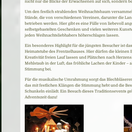
nicht nur die Blicke der Erwachsenen auf sich, sondern be
Um den festlich strahlenden Weihnachtsbaum versammeln
Stände, die von verschiedenen Vereinen, darunter die La
betrieben werden. Hier gibt es eine Fülle von liebevoll ange
selbstgebastelten Geschenken und vielen weiteren Kunstw
jeden Weihnachtsliebhabers höherschlagen lassen.
Ein besonderes Highlight für die jüngsten Besucher ist da
Heimatstube des Frentzelhauses. Hier dürfen die kleinen 
Kreativität freien Lauf lassen und Plätzchen nach Herzens
Mehlstaub in der Luft, das fröhliche Lachen der Kinder – al
Stimmung bei.
Für die musikalische Umrahmung sorgt das Blechbläser
das mit festlichen Klängen die Stimmung hebt und die B
Schunkeln einlädt. Ein Besuch dieses Traditionsevents ge
Adventszeit dazu!