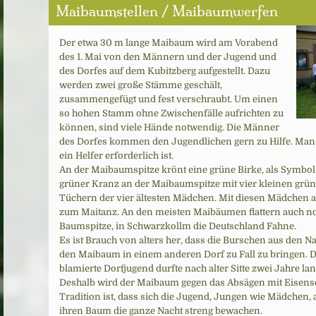
Maibaumstellen / Maibaumwerfen
Der etwa 30 m lange Maibaum wird am Vorabend
des 1. Mai von den Männern und der Jugend und
des Dorfes auf dem Kubitzberg aufgestellt. Dazu
werden zwei große Stämme geschält,
zusammengefügt und fest verschraubt. Um einen
so hohen Stamm ohne Zwischenfälle aufrichten zu
können, sind viele Hände notwendig. Die Männer
des Dorfes kommen den Jugendlichen gern zu Hilfe. Man s
ein Helfer erforderlich ist.
An der Maibaumspitze krönt eine grüne Birke, als Symbol 
grüner Kranz an der Maibaumspitze mit vier kleinen grü
Tüchern der vier ältesten Mädchen. Mit diesen Mädchen a
zum Maitanz. An den meisten Maibäumen flattern auch n
Baumspitze, in Schwarzkollm die Deutschland Fahne.
Es ist Brauch von alters her, dass die Burschen aus den 
den Maibaum in einem anderen Dorf zu Fall zu bringen. D
blamierte Dorfjugend durfte nach alter Sitte zwei Jahre l
Deshalb wird der Maibaum gegen das Absägen mit Eisensc
Tradition ist, dass sich die Jugend, Jungen wie Mädche
ihren Baum die ganze Nacht streng bewachen.