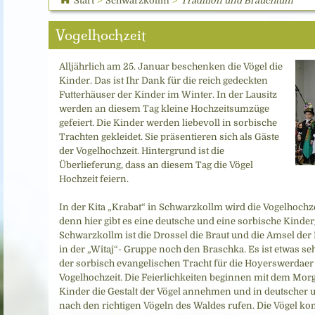
Start
>
Schwarzkollm
>
Tradition und Brauchtum
Vogelhochzeit
Alljährlich am 25. Januar beschenken die Vögel die
Kinder. Das ist Ihr Dank für die reich gedeckten
Futterhäuser der Kinder im Winter. In der Lausitz
werden an diesem Tag kleine Hochzeitsumzüge
gefeiert. Die Kinder werden liebevoll in sorbische
Trachten gekleidet. Sie präsentieren sich als Gäste
der Vogelhochzeit. Hintergrund ist die
Überlieferung, dass an diesem Tag die Vögel
Hochzeit feiern.
In der Kita „Krabat“ in Schwarzkollm wird die Vogelhochze
denn hier gibt es eine deutsche und eine sorbische Kinde
Schwarzkollm ist die Drossel die Braut und die Amsel der
in der „Witaj“- Gruppe noch den Braschka. Es ist etwas s
der sorbisch evangelischen Tracht für die Hoyerswerdaer 
Vogelhochzeit. Die Feierlichkeiten beginnen mit dem Morg
Kinder die Gestalt der Vögel annehmen und in deutscher 
nach den richtigen Vögeln des Waldes rufen. Die Vögel 