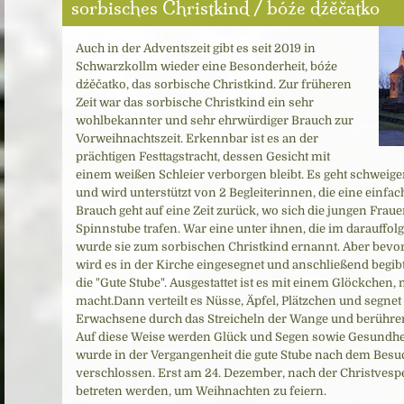
sorbisches Christkind / bóźe dźěčatko
Auch in der Adventszeit gibt es seit 2019 in
Schwarzkollm wieder eine Besonderheit, bóźe
dźěčatko, das sorbische Christkind. Zur früheren
Zeit war das sorbische Christkind ein sehr
wohlbekannter und sehr ehrwürdiger Brauch zur
Vorweihnachtszeit. Erkennbar ist es an der
prächtigen Festtagstracht, dessen Gesicht mit
einem weißen Schleier verborgen bleibt. Es geht schweig
und wird unterstützt von 2 Begleiterinnen, die eine einfac
Brauch geht auf eine Zeit zurück, wo sich die jungen Fraue
Spinnstube trafen. War eine unter ihnen, die im darauffol
wurde sie zum sorbischen Christkind ernannt. Aber bevor
wird es in der Kirche eingesegnet und anschließend begibt
die "Gute Stube". Ausgestattet ist es mit einem Glöckchen
macht.Dann verteilt es Nüsse, Äpfel, Plätzchen und segnet
Erwachsene durch das Streicheln der Wange und berühren
Auf diese Weise werden Glück und Segen sowie Gesundhei
wurde in der Vergangenheit die gute Stube nach dem Besu
verschlossen. Erst am 24. Dezember, nach der Christvespe
betreten werden, um Weihnachten zu feiern.