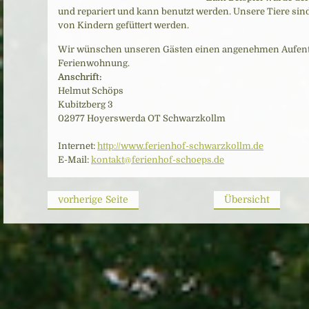
und repariert und kann benutzt werden. Unsere Tiere sin
von Kindern gefüttert werden.
Wir wünschen unseren Gästen einen angenehmen Aufenth
Ferienwohnung.
Anschrift:
Helmut Schöps
Kubitzberg 3
02977 Hoyerswerda OT Schwarzkollm
Internet:
http://www.ferienhof-schwarzkollm.de
E-Mail:
kontakt@ferienhof-schoeps.de
vorherige Seite
Übersicht