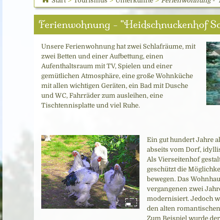
Start
>
Tourismus
>
Unterkünfte
>
Ferienwohnung - 
Ferienwohnung - "Heidschnuckenhof S
Unsere Ferienwohnung hat zwei Schlafräume, mit
zwei Betten und einer Aufbettung, einen
Aufenthaltsraum mit TV, Spielen und einer
gemütlichen Atmosphäre, eine große Wohnküche
mit allen wichtigen Geräten, ein Bad mit Dusche
und WC, Fahrräder zum ausleihen, eine
Tischtennisplatte und viel Ruhe.
Ein gut hundert Jahre a
abseits vom Dorf, idyll
Als Vierseitenhof gestal
geschützt die Möglichke
bewegen. Das Wohnhau
vergangenen zwei Jahr
modernisiert. Jedoch wu
den alten romantischen 
Zum Beispiel wurde der